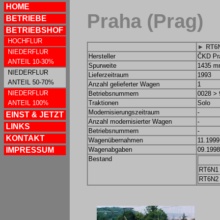
HOME
Praha (Prag)
BETRIEBE
BETRIEBSHOF
HOCHFLUR
► RT6N
NIEDERFLUR
Hersteller
ČKD Pr
ANTEIL 10-30%
Spurweite
1435 
NIEDERFLUR
Lieferzeitraum
1993
ANTEIL 50-70%
Anzahl gelieferter Wagen
1
NIEDERFLUR
Betriebsnummern
0028 > 
ANTEIL 100%
Traktionen
Solo
Modernisierungszeitraum
-
EINST & JETZT
Anzahl modernisierter Wagen
-
LINKS
Betriebsnummern
-
KONTAKT
Wagenübernahmen
11.1999:
IMPRESSUM
Wagenabgaben
09.1998:
Bestand
RT6N1
RT6N2