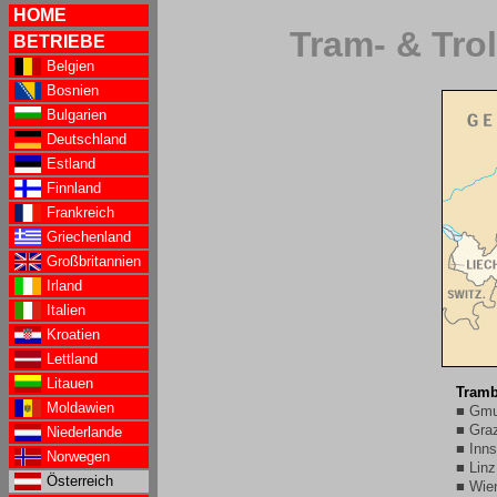
HOME
Tram- & Tro
BETRIEBE
Belgien
Bosnien
Bulgarien
Deutschland
Estland
Finnland
Frankreich
Griechenland
Großbritannien
Irland
Italien
Kroatien
Lettland
Litauen
Tramb
Moldawien
■ Gm
■ Gra
Niederlande
■ Inn
Norwegen
■ Linz
Österreich
■ Wie