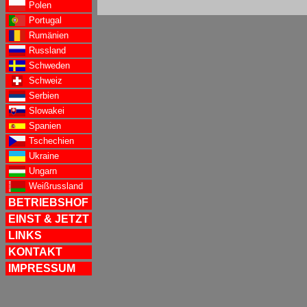
Polen
Portugal
Rumänien
Russland
Schweden
Schweiz
Serbien
Slowakei
Spanien
Tschechien
Ukraine
Ungarn
Weißrussland
BETRIEBSHOF
EINST & JETZT
LINKS
KONTAKT
IMPRESSUM