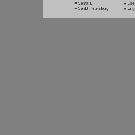
■ Samara
● Dse
■ Sankt Petersburg
● Eng