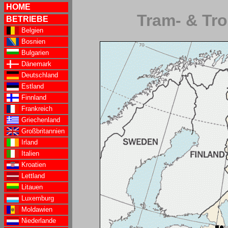
HOME
Tram- & Tro
BETRIEBE
Belgien
Bosnien
Bulgarien
Dänemark
Deutschland
Estland
Finnland
Frankreich
Griechenland
Großbritannien
Irland
Italien
Kroatien
Lettland
Litauen
Luxemburg
Moldawien
Niederlande