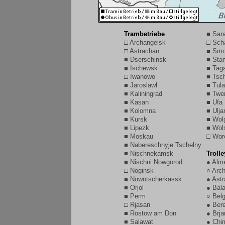
Trambetriebe
■ Sar
□ Archangelsk
□ Sch
□ Astrachan
■ Smo
■ Dserschinsk
■ Sta
■ Ischewsk
■ Tag
□ Iwanowo
■ Tsc
■ Jaroslawl
■ Tula
■ Kaliningrad
■ Twe
■ Kasan
■ Ufa
■ Kolomna
■ Ulj
■ Kursk
■ Wol
■ Lipezk
■ Wol
■ Moskau
□ Wor
■ Nabereschnyje Tschelny
■ Nischnekamsk
Troll
■ Nischni Nowgorod
● Alm
□ Noginsk
○ Arc
■ Nowotscherkassk
● Ast
■ Orjol
● Bal
■ Perm
○ Bel
□ Rjasan
● Bere
■ Rostow am Don
● Brj
■ Salawat
● Chi