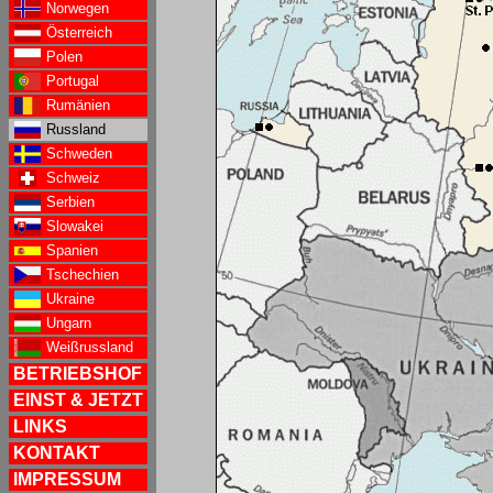
Norwegen
Österreich
Polen
Portugal
Rumänien
Russland
Schweden
Schweiz
Serbien
Slowakei
Spanien
Tschechien
Ukraine
Ungarn
Weißrussland
BETRIEBSHOF
EINST & JETZT
LINKS
KONTAKT
IMPRESSUM