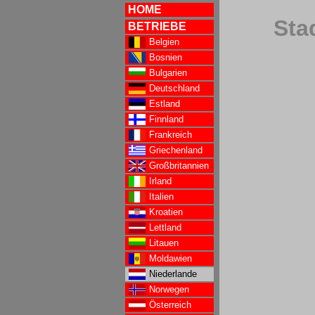
HOME
Sta
BETRIEBE
Belgien
Bosnien
Bulgarien
Deutschland
Estland
Finnland
Frankreich
Griechenland
Großbritannien
Irland
Italien
Kroatien
Lettland
Litauen
Moldawien
Niederlande
Norwegen
Österreich