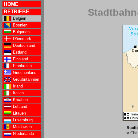
HOME
Stadtbahn-
BETRIEBE
Belgien
Bosnien
Bulgarien
Dänemark
Deutschland
Estland
Finnland
Frankreich
Griechenland
Großbritannien
Irland
Italien
Kroatien
Lettland
Litauen
Luxemburg
Moldawien
Stadt
◙ Char
Niederlande