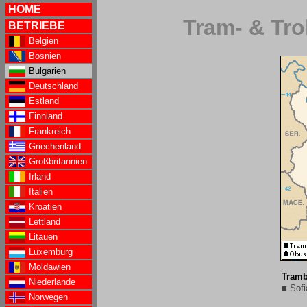
HOME
Tram- & Tro
BETRIEBE
Belgien
Bosnien
Bulgarien
Deutschland
Estland
Finnland
Frankreich
Griechenland
Großbritannien
Irland
Italien
Kroatien
Lettland
Litauen
Luxemburg
Moldawien
Tramb
Niederlande
■ Sofi
Norwegen