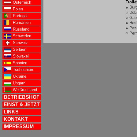
Troll
Österreich
● Bur
Polen
○ Dob
Portugal
○ Gab
Rumänien
● Has
● Paz
Russland
○ Pern
Schweden
Schweiz
Serbien
Slowakei
Spanien
Tschechien
Ukraine
Ungarn
Weißrussland
BETRIEBSHOF
EINST & JETZT
LINKS
KONTAKT
IMPRESSUM