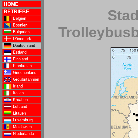
HOME
Stad
BETRIEBE
Belgien
Bosnien
Trolleybusb
Bulgarien
Dänemark
Deutschland
Estland
Finnland
Frankreich
Griechenland
Großbritannien
Irland
Italien
Kroatien
Lettland
Litauen
Luxemburg
Moldawien
Niederlande