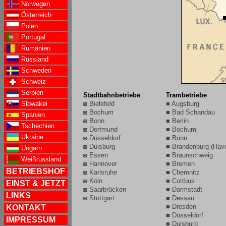
Norwegen
Österreich
Polen
Portugal
Rumänien
Russland
Schweden
Schweiz
Serbien
Stadtbahnbetriebe
Trambetriebe
Slowakei
◙ Bielefeld
■ Augsburg
◙ Bochum
■ Bad Schandau
Spanien
◙ Bonn
■ Berlin
Tschechien
◙ Dortmund
■ Bochum
Ukraine
◙ Düsseldorf
■ Bonn
◙ Duisburg
■ Brandenburg (Have
Ungarn
◙ Essen
■ Braunschweig
Weißrussland
◙ Hannover
■ Bremen
BETRIEBSHOF
◙ Karlsruhe
■ Chemnitz
◙ Köln
■ Cottbus
EINST & JETZT
◙ Saarbrücken
■ Darmstadt
LINKS
◙ Stuttgart
■ Dessau
■ Dresden
KONTAKT
■ Düsseldorf
IMPRESSUM
■ Duisburg