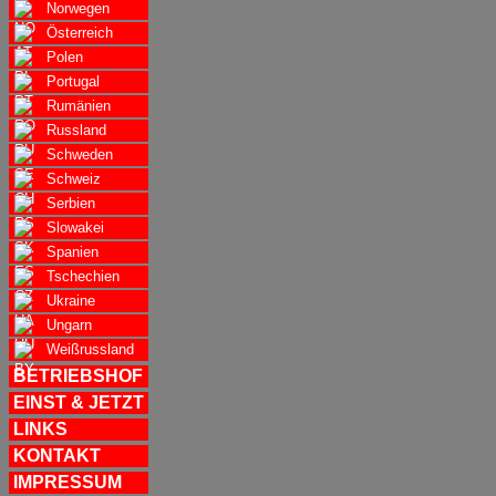
Norwegen
Österreich
Polen
Portugal
Rumänien
Russland
Schweden
Schweiz
Serbien
Slowakei
Spanien
Tschechien
Ukraine
Ungarn
Weißrussland
BETRIEBSHOF
EINST & JETZT
LINKS
KONTAKT
IMPRESSUM