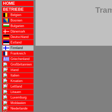
HOME
Tram
BETRIEBE
Belgien
Bosnien
Bulgarien
Dänemark
Deutschland
Estland
Finnland
Frankreich
Griechenland
Großbritannien
Irland
Italien
Kroatien
Lettland
Litauen
Luxemburg
Moldawien
Niederlande