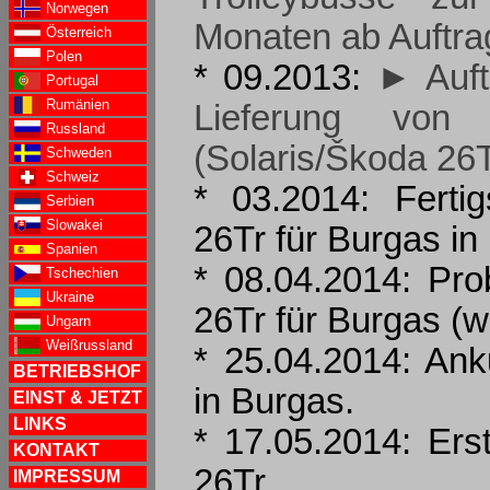
Norwegen
Monaten ab Auftra
Österreich
Polen
* 09.2013:
► Auft
Portugal
Rumänien
Lieferung von 1
Russland
(Solaris/Škoda 26T
Schweden
Schweiz
* 03.2014: Fertig
Serbien
Slowakei
26Tr für Burgas in 
Spanien
* 08.04.2014: Pro
Tschechien
Ukraine
26Tr für Burgas (w
Ungarn
Weißrussland
* 25.04.2014: Ank
BETRIEBSHOF
in Burgas.
EINST & JETZT
LINKS
* 17.05.2014: Ers
KONTAKT
26Tr.
IMPRESSUM