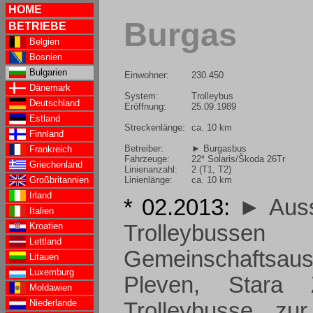
HOME
Burgas
BETRIEBE
Belgien
Bosnien
Bulgarien
Einwohner:
230.450
Dänemark
System:
Trolleybus
Deutschland
Eröffnung:
25.09.1989
Estland
Streckenlänge:
ca. 10 km
Finnland
Betreiber:
► Burgasbus
Frankreich
Fahrzeuge:
22* Solaris/Škoda 26Tr
Griechenland
Linienanzahl:
2 (T1, T2)
Linienlänge:
ca. 10 km
Großbritannien
Irland
* 02.2013:
► Auss
Italien
Kroatien
Trolleybu
Lettland
Gemeinschaftsaus
Litauen
Luxemburg
Pleven, Stara
Moldawien
Niederlande
Trolleybusse zu