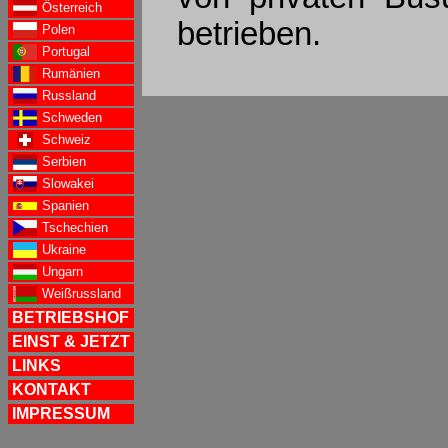
Österreich
betrieben.
Polen
Portugal
Rumänien
Russland
Schweden
Schweiz
Serbien
Slowakei
Spanien
Tschechien
Ukraine
Ungarn
Weißrussland
BETRIEBSHOF
EINST & JETZT
LINKS
KONTAKT
IMPRESSUM