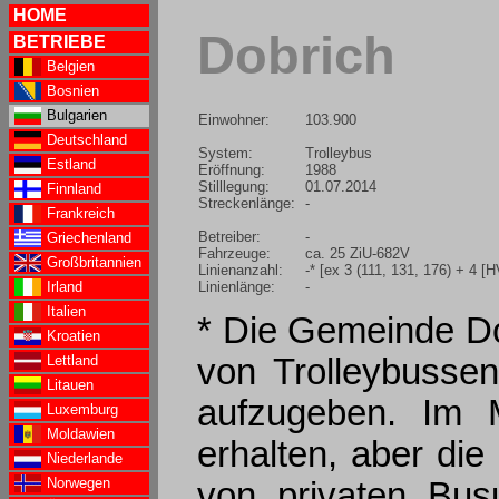
HOME
Dobrich
BETRIEBE
Belgien
Bosnien
Bulgarien
Einwohner:
103.900
Deutschland
System:
Trolleybus
Estland
Eröffnung:
1988
Stilllegung:
01.07.2014
Finnland
Streckenlänge:
-
Frankreich
Betreiber:
-
Griechenland
Fahrzeuge:
ca. 25 ZiU-682V
Großbritannien
Linienanzahl:
-* [ex 3 (111, 131, 176) + 4 [
Linienlänge:
-
Irland
Italien
* Die Gemeinde Do
Kroatien
Lettland
von Trolleybussen
Litauen
aufzugeben. Im M
Luxemburg
Moldawien
erhalten, aber die
Niederlande
Norwegen
von privaten Bus