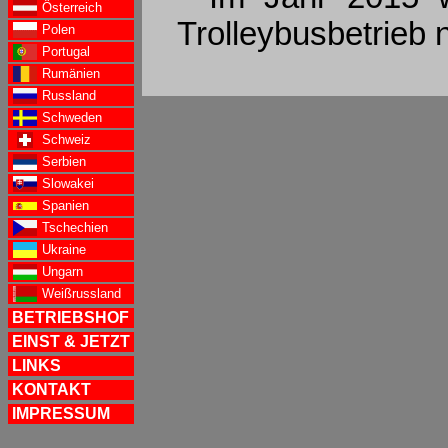
Österreich
Trolleybusbetrieb 
Polen
Portugal
Rumänien
Russland
Schweden
Schweiz
Serbien
Slowakei
Spanien
Tschechien
Ukraine
Ungarn
Weißrussland
BETRIEBSHOF
EINST & JETZT
LINKS
KONTAKT
IMPRESSUM