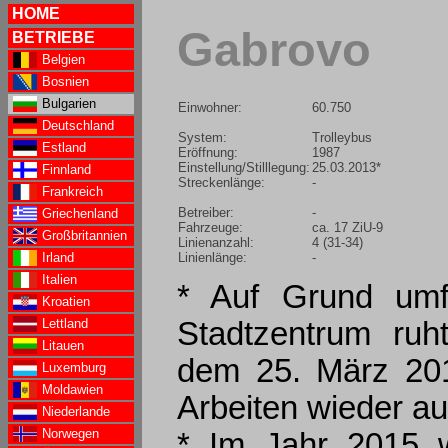
HOME
Gabrovo
BETRIEBE
Belgien
Bosnien
Bulgarien
Einwohner:
60.750
Deutschland
System:
Trolleybus
Estland
Eröffnung:
1987
Einstellung/Stilllegung:
25.03.2013*
Finnland
Streckenlänge:
-
Frankreich
Betreiber:
-
Griechenland
Fahrzeuge:
ca. 17 ZiU-9
Großbritannien
Linienanzahl:
4 (31-34)
Linienlänge:
-
Irland
Italien
* Auf Grund umfa
Kroatien
Lettland
Stadtzentrum ruh
Litauen
dem 25. März 201
Luxemburg
Moldawien
Arbeiten wieder 
Niederlande
Norwegen
* Im Jahr 2015 w