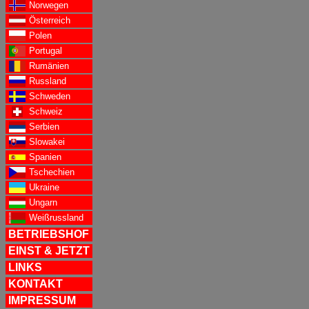
Norwegen
Österreich
Polen
Portugal
Rumänien
Russland
Schweden
Schweiz
Serbien
Slowakei
Spanien
Tschechien
Ukraine
Ungarn
Weißrussland
BETRIEBSHOF
EINST & JETZT
LINKS
KONTAKT
IMPRESSUM