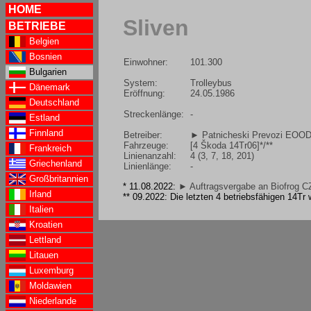
HOME
Sliven
BETRIEBE
Belgien
Bosnien
Einwohner:
101.300
Bulgarien
System:
Trolleybus
Dänemark
Eröffnung:
24.05.1986
Deutschland
Streckenlänge:
-
Estland
Finnland
Betreiber:
► Patnicheski Prevozi EOOD 
Fahrzeuge:
[4 Škoda 14Tr06]*/**
Frankreich
Linienanzahl:
4 (3, 7, 18, 201)
Griechenland
Linienlänge:
-
Großbritannien
* 11.08.2022:
► Auftragsvergabe an Biofrog C
Irland
** 09.2022: Die letzten 4 betriebsfähigen 14Tr 
Italien
Kroatien
Lettland
Litauen
Luxemburg
Moldawien
Niederlande