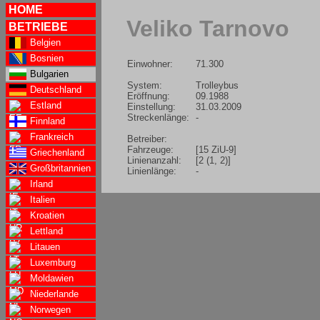
HOME
Veliko Tarnovo
BETRIEBE
Belgien
Bosnien
Einwohner:
71.300
Bulgarien
System:
Trolleybus
Deutschland
Eröffnung:
09.1988
Estland
Einstellung:
31.03.2009
Streckenlänge:
-
Finnland
Frankreich
Betreiber:
Fahrzeuge:
[15 ZiU-9]
Griechenland
Linienanzahl:
[2 (1, 2)]
Großbritannien
Linienlänge:
-
Irland
Italien
Kroatien
Lettland
Litauen
Luxemburg
Moldawien
Niederlande
Norwegen