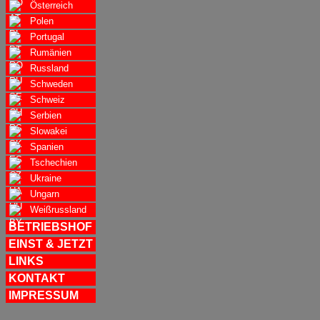
Österreich
Polen
Portugal
Rumänien
Russland
Schweden
Schweiz
Serbien
Slowakei
Spanien
Tschechien
Ukraine
Ungarn
Weißrussland
BETRIEBSHOF
EINST & JETZT
LINKS
KONTAKT
IMPRESSUM