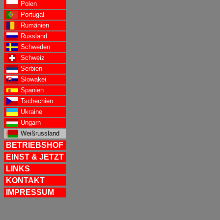
Polen
Portugal
Rumänien
Russland
Schweden
Schweiz
Serbien
Slowakei
Spanien
Tschechien
Ukraine
Ungarn
Weißrussland
BETRIEBSHOF
EINST & JETZT
LINKS
KONTAKT
IMPRESSUM