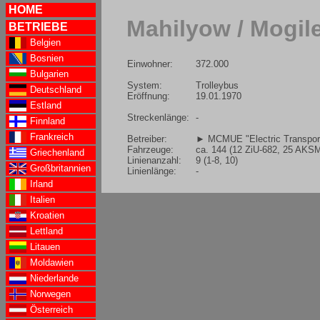
HOME
Mahilyow / Mogil
BETRIEBE
Belgien
Bosnien
Einwohner:
372.000
Bulgarien
System:
Trolleybus
Deutschland
Eröffnung:
19.01.1970
Estland
Streckenlänge:
-
Finnland
Frankreich
Betreiber:
► MCMUE "Electric Transpor
Fahrzeuge:
ca. 144 (12 ZiU-682, 25 AK
Griechenland
Linienanzahl:
9 (1-8, 10)
Großbritannien
Linienlänge:
-
Irland
Italien
Kroatien
Lettland
Litauen
Moldawien
Niederlande
Norwegen
Österreich