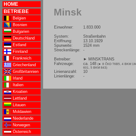
HOME
Minsk
BETRIEBE
Belgien
Bosnien
Einwohner:
1.833.000
Bulgarien
System:
Straßenbahn
Deutschland
Eröffnung:
13.10.1929
Estland
Spurweite:
1524 mm
Streckenlänge:
-
Finnland
Frankreich
Betreiber:
► MINSKTRANS
Fahrzeuge:
ca. 148
(
► 8 ČKD T6B5
, 4 BKM 1
Griechenland
601, 5 BKM 843)
Linienanzahl:
10
Großbritannien
Linienlänge:
-
Irland
Italien
Kroatien
Lettland
Litauen
Moldawien
Niederlande
Norwegen
Österreich