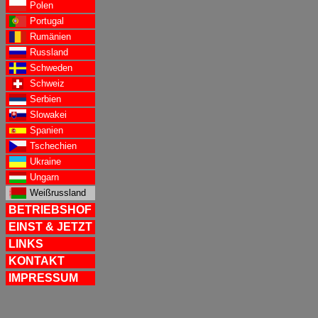
Polen
Portugal
Rumänien
Russland
Schweden
Schweiz
Serbien
Slowakei
Spanien
Tschechien
Ukraine
Ungarn
Weißrussland
BETRIEBSHOF
EINST & JETZT
LINKS
KONTAKT
IMPRESSUM