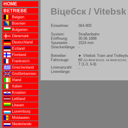
HOME
Віцебск / Vitebsk
BETRIEBE
Belgien
Bosnien
Einwohner:
364.800
Bulgarien
System:
Straßenbahn
Dänemark
Eröffnung:
30.06.1898
Deutschland
Spurweite:
1524 mm
Streckenlänge:
-
Estland
Finnland
Betreiber:
► Vitebsk Tram and Trolley
Fahrzeuge:
60
(14 BKM 60102, 44 BKM 62103, 
Frankreich
7 (1-3, 6-9)
Linienanzahl:
Griechenland
-
Linienlänge:
Großbritannien
Irland
Italien
Kroatien
Lettland
Litauen
Luxemburg
Moldawien
Niederlande