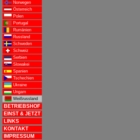
Norwegen
Österreich
Polen
Portugal
Rumänien
Russland
Schweden
Schweiz
Serbien
Slowakei
Spanien
Tschechien
Ukraine
Ungarn
Weißrussland
BETRIEBSHOF
EINST & JETZT
LINKS
KONTAKT
IMPRESSUM