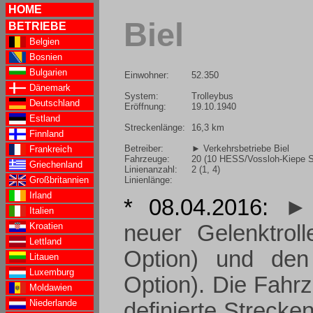
HOME
Biel
BETRIEBE
Belgien
Bosnien
Bulgarien
Einwohner:
52.350
Dänemark
System:
Trolleybus
Deutschland
Eröffnung:
19.10.1940
Estland
Streckenlänge:
16,3 km
Finnland
Betreiber:
► Verkehrsbetriebe Biel
Frankreich
Fahrzeuge:
20 (10 HESS/Vossloh-Kiepe Sw
Griechenland
Linienanzahl:
2 (1, 4)
Linienlänge:
Großbritannien
Irland
* 08.04.2016:
► 
Italien
Kroatien
neuer Gelenktrol
Lettland
Option) und den
Litauen
Luxemburg
Option). Die Fahrz
Moldawien
Niederlande
definierte Strecken