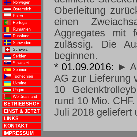
Norwegen
Oberleitung zurüc
Österreich
Polen
einen Zweiachs
Portugal
Rumänien
Aggregates mit fo
Russland
zulässig. Die Au
Schweden
Schweiz
beginnen.
Serbien
Slowakei
* 01.09.2016:
► A
Spanien
AG zur Lieferung v
Tschechien
Ukraine
10 Gelenktrolle
Ungarn
Weißrussland
rund 10 Mio. CHF.
BETRIEBSHOF
Juli 2018 geliefer
EINST & JETZT
LINKS
KONTAKT
IMPRESSUM