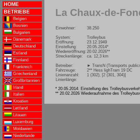
HOME
La Chaux-de-Fon
BETRIEBE
Belgien
Bosnien
Einwohner:
38.250
Bulgarien
System:
Trolleybus
Dänemark
Eröffnung:
23.12.1949
Deutschland
Einstellung:
20.05.2014*
Wiedereröffnung:
20.02.2026**
Estland
Streckenlänge:
ca. 12,3 km
Finnland
Betreiber:
► TransN (Transports publics
Frankreich
Fahrzeuge:
2** Hess lighTram 19 DC
Griechenland
Linienanzahl:
1 (302), [2 (301, 304)]
Linienlänge:
Großbritannien
Irland
* 20.05.2014: Einstellung des Trolleybusverke
** 20.02.2026 Wiederaufnahme des Trolleybusv
Italien
Kroatien
Lettland
Litauen
Luxemburg
Moldawien
Niederlande