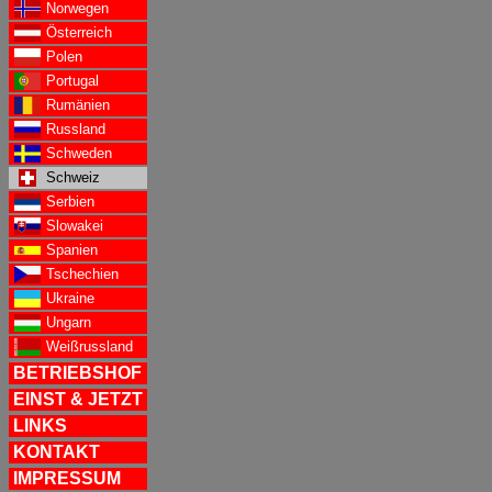
Norwegen
Österreich
Polen
Portugal
Rumänien
Russland
Schweden
Schweiz
Serbien
Slowakei
Spanien
Tschechien
Ukraine
Ungarn
Weißrussland
BETRIEBSHOF
EINST & JETZT
LINKS
KONTAKT
IMPRESSUM