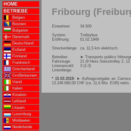
HOME
Fribourg (Freibur
BETRIEBE
Belgien
Bosnien
Einwohner:
34.500
Bulgarien
System:
Trolleybus
Dänemark
Eröffnung:
01.02.1949
Deutschland
Streckenlänge:
ca. 11,5 km elektrisch
Estland
Finnland
Betreiber:
► Transports publics fribourge
Fahrzeuge:
21 (9 Hess Swisstrolley 2, 12
Frankreich
Linienanzahl:
3 (1-3)
Griechenland
Linienlänge:
Großbritannien
* 15.03.2019:
► Auftragsvergabe an Carrosse
Irland
13.248.690,00 CHF (ca. 11,6 Mio. EUR) netto.
Italien
Kroatien
Lettland
Litauen
Luxemburg
Moldawien
Niederlande