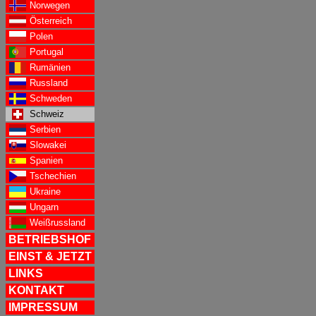
Norwegen
Österreich
Polen
Portugal
Rumänien
Russland
Schweden
Schweiz
Serbien
Slowakei
Spanien
Tschechien
Ukraine
Ungarn
Weißrussland
BETRIEBSHOF
EINST & JETZT
LINKS
KONTAKT
IMPRESSUM