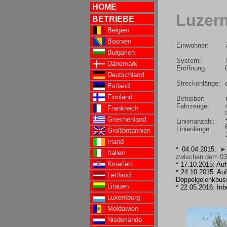
HOME
Luzer
BETRIEBE
Belgien
Bosnien
Einwohner:
Bulgarien
System:
Dänemark
Eröffnung:
Deutschland
Streckenlänge:
Estland
Finnland
Betreiber:
Fahrzeuge:
Frankreich
Griechenland
Linienanzahl:
Linienlänge:
Großbritannien
Irland
* 04.04.2015:
► 
Italien
zwischen dem 03
Kroatien
* 17.10.2015: Auf
* 24.10.2015: Au
Lettland
Doppelgelenkbus
Litauen
* 22.05.2016: In
Luxemburg
Moldawien
Niederlande