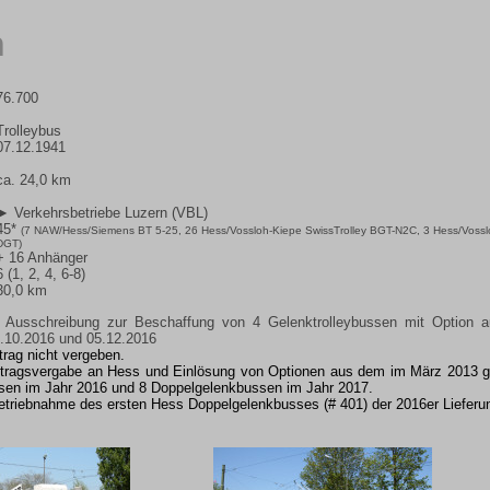
n
76.700
Trolleybus
07.12.1941
ca. 24,0 km
► Verkehrsbetriebe Luzern (VBL)
45*
(7 NAW/Hess/Siemens BT 5-25, 26 Hess/Vossloh-Kiepe SwissTrolley BGT-N2C, 3 Hess/Vosslo
DGT)
+ 16 Anhänger
6 (1, 2, 4, 6-8)
30,0 km
Ausschreibung zur Beschaffung von 4 Gelenktrolleybussen mit Option au
.10.2016 und 05.12.2016
trag nicht vergeben.
ftragsvergabe an Hess und Einlösung von Optionen aus dem im März 2013 ge
sen im Jahr 2016 und 8 Doppelgelenkbussen im Jahr 2017.
betriebnahme des ersten Hess Doppelgelenkbusses (# 401) der 2016er Lieferu