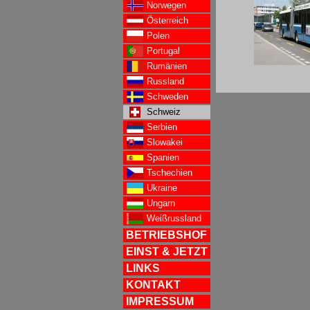
Norwegen
Österreich
Polen
Portugal
Rumänien
Russland
Schweden
Schweiz
Serbien
Slowakei
Spanien
Tschechien
Ukraine
Ungarn
Weißrussland
BETRIEBSHOF
EINST & JETZT
LINKS
KONTAKT
IMPRESSUM