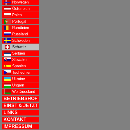
Norwegen
Österreich
Polen
Portugal
Rumänien
Russland
Schweden
Schweiz
Serbien
Slowakei
Spanien
Tschechien
Ukraine
Ungarn
Weißrussland
BETRIEBSHOF
EINST & JETZT
LINKS
KONTAKT
IMPRESSUM