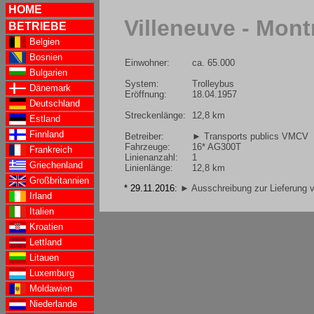
HOME
Villeneuve - Mont
BETRIEBE
Belgien
Bosnien
Einwohner:
ca. 65.000
Bulgarien
System:
Trolleybus
Dänemark
Eröffnung:
18.04.1957
Deutschland
Streckenlänge:
12,8 km
Estland
Finnland
Betreiber:
► Transports publics VMCV
Fahrzeuge:
16* AG300T
Frankreich
Linienanzahl:
1
Griechenland
Linienlänge:
12,8 km
Großbritannien
* 29.11.2016:
► Ausschreibung zur Lieferung v
Irland
Italien
Kroatien
Lettland
Litauen
Luxemburg
Moldawien
Niederlande