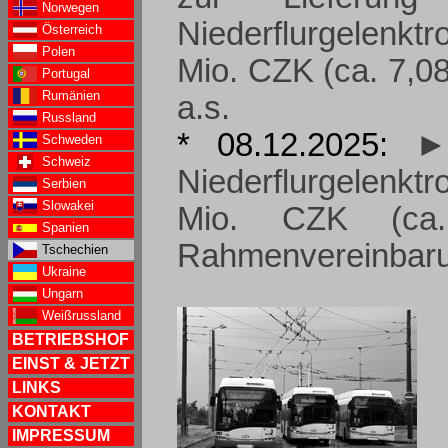
Norwegen
Niederflurgelenk
Österreich
Polen
Mio. CZK (ca. 7,08
Portugal
Rumänien
a.s.
Russland
* 08.12.2025:
►
Schweden
Schweiz
Niederflurgelenk
Serbien
Slowakei
Mio. CZK (ca
Spanien
Rahmenvereinbarun
Tschechien
Ukraine
Ungarn
Weißrussland
BETRIEBSHOF
EINST & JETZT
LINKS
KONTAKT
IMPRESSUM