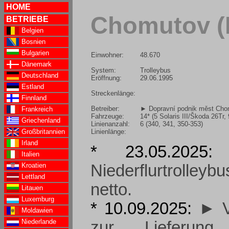
HOME
Chomutov (
BETRIEBE
Belgien
Bosnien
Bulgarien
Einwohner:
48.670
Dänemark
System:
Trolleybus
Deutschland
Eröffnung:
29.06.1995
Estland
Streckenlänge:
Finnland
Betreiber:
► Dopravní podnik měst Chom
Frankreich
Fahrzeuge:
14* (5 Solaris III/Škoda 26Tr, 
Griechenland
Linienanzahl:
6 (340, 341, 350-353)
Linienlänge:
Großbritannien
Irland
* 23.05.202
Italien
Kroatien
Niederflurtrolle
Lettland
netto.
Litauen
Luxemburg
* 10.09.2025:
► V
Moldawien
Niederlande
zur Lieferu