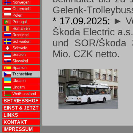
Norwegen
Gelenk-Trolleybus
Österreich
Polen
* 17.09.2025:
► Ve
Portugal
Rumänien
Škoda Electric a.
Russland
und SOR/Škoda 3
Schweden
Schweiz
Mio. CZK netto.
Serbien
Slowakei
Spanien
Tschechien
Ukraine
Ungarn
Weißrussland
BETRIEBSHOF
EINST & JETZT
LINKS
KONTAKT
IMPRESSUM