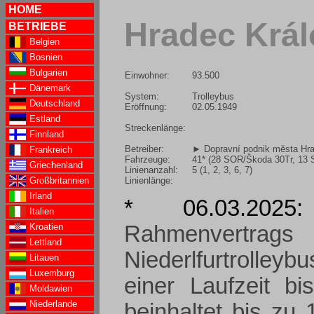
HOME
Hradec Král
BETRIEBE
Belgien
Bosnien
Bulgarien
Einwohner:
93.500
Dänemark
System:
Trolleybus
Deutschland
Eröffnung:
02.05.1949
Estland
Streckenlänge:
Finnland
Betreiber:
► Dopravní podnik města Hra
Frankreich
Fahrzeuge:
41* (28 SOR/Škoda 30Tr, 13
Griechenland
Linienanzahl:
5 (1, 2, 3, 6, 7)
Linienlänge:
Großbritannien
Irland
* 06.03.20
Italien
Kroatien
Rahmenvertrags
Lettland
Niederlfurtrolleyb
Litauen
Luxemburg
einer Laufzeit b
Moldawien
Niederlande
beinhaltet bis zu