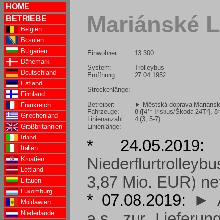
HOME
Mariánské L
BETRIEBE
Belgien
Bosnien
Bulgarien
Einwohner:
13.300
Dänemark
System:
Trolleybus
Deutschland
Eröffnung:
27.04.1952
Estland
Streckenlänge:
Finnland
Betreiber:
► Městská doprava Mariánské
Frankreich
Fahrzeuge:
8 ([4** Irisbus/Škoda 24Tr], 
Griechenland
Linienanzahl:
4 (3, 5-7)
Linienlänge:
Großbritannien
Irland
* 24.05.201
Italien
Kroatien
Niederflurtrolley
Lettland
3,87 Mio. EUR) net
Litauen
Luxemburg
* 07.08.2019:
► A
Moldawien
Niederlande
a.s. zur Lieferun