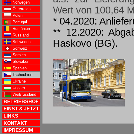
Norwegen
Wert von 100,64 Mi
Österreich
Polen
* 04.2020: Anlief
Portugal
Rumänien
** 12.2020: Abga
Russland
Haskovo (BG).
Schweden
Schweiz
Serbien
Slowakei
Spanien
Tschechien
Ukraine
Ungarn
Weißrussland
BETRIEBSHOF
EINST & JETZT
LINKS
KONTAKT
IMPRESSUM