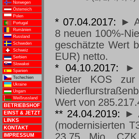
Norwegen
Österreich
Polen
* 07.04.2017:
► A
Portugal
Rumänien
8 neuen 100%-Nied
Russland
geschätzte Wert b
Schweden
Schweiz
EUR) netto.
Serbien
Slowakei
* 04.10.2017:
► 
Spanien
Bieter KOS zur
Tschechien
Ukraine
Niederflurstraß
Ungarn
Weißrussland
Wert von 285.217.
BETRIEBSHOF
** 24.04.2019:
► 
EINST & JETZT
LINKS
(modernisierten T
KONTAKT
23,75 Mio. CZK
IMPRESSUM