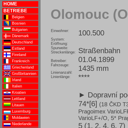
HOME
Olomouc (O
BETRIEBE
Belgien
Bosnien
Bulgarien
Einwohner:
100.500
Dänemark
System:
Deutschland
Eröffnung:
Spurweite:
Straßenbahn
Estland
Streckenlänge:
Finnland
01.04.1899
Betreiber:
Frankreich
Fahrzeuge:
1435 mm
Griechenland
Linienanzahl:
Großbritannien
****
Linienlänge:
Irland
Italien
Kroatien
► Dopravní po
Lettland
74*[6]
(18 ČKD T
Litauen
Pragoimex VarioLF
Luxemburg
VarioLF+/O
, 5* Pr
Moldawien
5 (1, 2, 4, 6, 7)
Niederlande