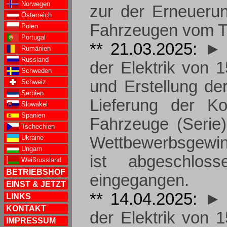
Norwegen
zur der Erneueru
Österreich
Fahrzeugen vom T
Polen
Portugal
** 21.03.2025:
► 
Rumänien
Russland
der Elektrik von 
Schweden
und Erstellung de
Schweiz
Serbien
Lieferung der Ko
Slowakei
Spanien
Fahrzeuge (Serie)
Tschechien
Ukraine
Wettbewerbsgewin
Ungarn
ist abgeschlos
Weißrussland
BETRIEBSHOF
eingegangen.
EINST & JETZT
** 14.04.2025:
► 
LINKS
KONTAKT
der Elektrik von 
IMPRESSUM