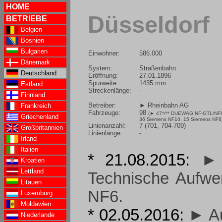
HOME
Düsseldorf
BETRIEBE
Belgien
Bosnien
Bulgarien
Einwohner:
586.000
Dänemark
System:
Straßenbahn
Deutschland
Eröffnung:
27.01.1896
Spurweite:
1435 mm
Estland
Streckenlänge:
-
Finnland
Betreiber:
► Rheinbahn AG
Frankreich
Fahrzeuge:
98
(
► 47*/** DUEWAG NF-GTL/NF
Griechenland
36 Siemens NF10
, 15 Siemens NF8
Linienanzahl:
7 (701, 704-709)
Großbritannien
Linienlänge:
-
Irland
Italien
* 21.08.2015:
► 
Kroatien
Lettland
Technische Aufwe
Litauen
NF6.
Luxemburg
Moldawien
* 02.05.2016:
► Au
Niederlande