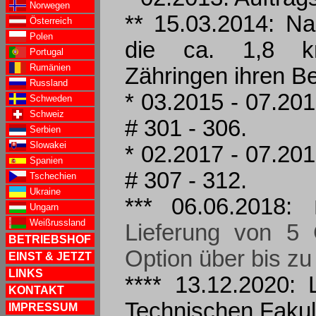
Norwegen
** 15.03.2014: Na
Österreich
Polen
die ca. 1,8 km
Portugal
Rumänien
Zähringen ihren Be
Russland
* 03.2015 - 07.20
Schweden
Schweiz
# 301 - 306.
Serbien
Slowakei
* 02.2017 - 07.20
Spanien
# 307 - 312.
Tschechien
Ukraine
*** 06.06.2018:
Ungarn
Weißrussland
Lieferung von 5
BETRIEBSHOF
Option über bis zu
EINST & JETZT
LINKS
**** 13.12.2020:
KONTAKT
Technischen Fakult
IMPRESSUM