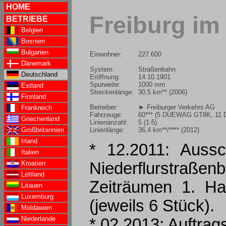
HOME
Freiburg im
BETRIEBE
Belgien
Bosnien
Bulgarien
Einwohner:
227.600
Dänemark
System:
Straßenbahn
Deutschland
Eröffnung:
14.10.1901
Spurweite:
1000 mm
Estland
Streckenlänge:
30,5 km** (2006)
Finnland
Betreiber:
► Freiburger Verkehrs AG
Frankreich
Fahrzeuge:
60*** (5 DUEWAG GT8K, 11
Griechenland
Linienanzahl:
5 (1-5)
Linienlänge:
36,4 km**/**** (2012)
Großbritannien
Irland
* 12.2011: Aussc
Italien
Kroatien
Niederflurstraße
Lettland
Zeiträumen 1. Ha
Litauen
Luxemburg
(jeweils 6 Stück).
Moldawien
Niederlande
* 02.2013: Auftra