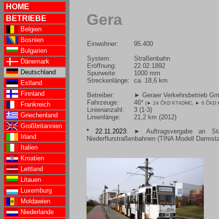
HOME
Gera
BETRIEBE
Belgien
Bosnien
Einwohner:
95.400
Bulgarien
System:
Straßenbahn
Dänemark
Eröffnung:
22.02.1892
Deutschland
Spurweite:
1000 mm
Streckenlänge:
ca. 18,6 km
Estland
Finnland
Betreiber:
► Geraer Verkehrsbetrieb G
Fahrzeuge:
46*
(
► 24 ČKD KT4DMC
,
► 6 ČKD 
Frankreich
Linienanzahl:
3 (1-3)
Griechenland
Linienlänge:
21,2 km (2012)
Großbritannien
* 22.11.2023:
► Auftragsvergabe an Sta
Irland
Niederflurstraßenbahnen (TINA Modell Darmsta
Italien
Kroatien
Lettland
Litauen
Luxemburg
Moldawien
Niederlande