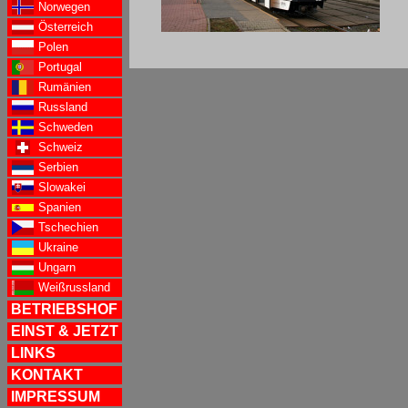
Norwegen
Österreich
Polen
Portugal
Rumänien
Russland
Schweden
Schweiz
Serbien
Slowakei
Spanien
Tschechien
Ukraine
Ungarn
Weißrussland
BETRIEBSHOF
EINST & JETZT
LINKS
KONTAKT
IMPRESSUM