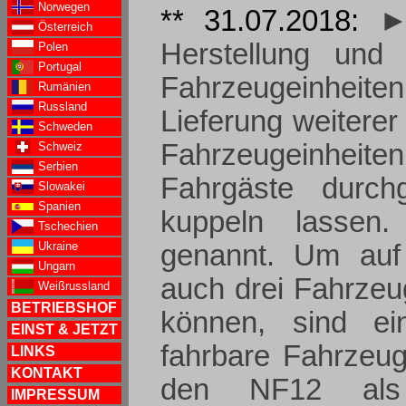
Norwegen
** 31.07.2018:
►
Österreich
Herstellung und 
Polen
Portugal
Fahrzeugeinheit
Rumänien
Russland
Lieferung weiterer
Schweden
Fahrzeugeinheit
Schweiz
Serbien
Fahrgäste durch
Slowakei
Spanien
kuppeln lassen
Tschechien
Ukraine
genannt. Um auf 
Ungarn
auch drei Fahrzeu
Weißrussland
BETRIEBSHOF
können, sind ei
EINST & JETZT
fahrbare Fahrzeug
LINKS
KONTAKT
den NF12 als 3
IMPRESSUM