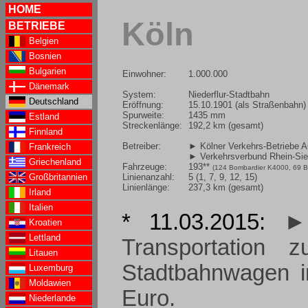
HOME
Köln
BETRIEBE
Belgien
Bosnien
Bulgarien
Einwohner:
1.000.000
Dänemark
System:
Niederflur-Stadtbahn
Deutschland
Eröffnung:
15.10.1901 (als Straßenbahn)
Spurweite:
1435 mm
Estland
Streckenlänge:
192,2 km (gesamt)
Finnland
Betreiber:
► Kölner Verkehrs-Betriebe 
Frankreich
► Verkehrsverbund Rhein-S
Griechenland
Fahrzeuge:
193**
(124 Bombardier K4000, 69 
Linienanzahl:
5 (1, 7, 9, 12, 15)
Großbritannien
Linienlänge:
237,3 km (gesamt)
Irland
Italien
* 11.03.2015:
►
Kroatien
Lettland
Transportation 
Litauen
Stadtbahnwagen i
Luxemburg
Moldawien
Euro.
Niederlande