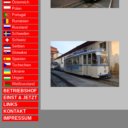
Österreich
Polen
Portugal
Rumänien
Russland
Schweden
Schweiz
Serbien
Slowakei
Spanien
Tschechien
Ukraine
Ungarn
Weißrussland
BETRIEBSHOF
EINST & JETZT
LINKS
KONTAKT
IMPRESSUM