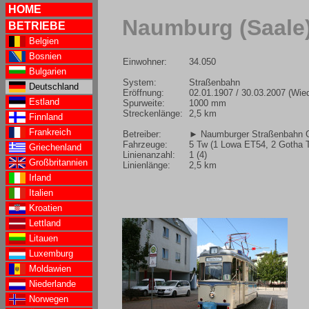
HOME
Naumburg (Saale
BETRIEBE
Belgien
Bosnien
Einwohner:
34.050
Bulgarien
System:
Straßenbahn
Deutschland
Eröffnung:
02.01.1907 / 30.03.2007 (Wie
Estland
Spurweite:
1000 mm
Streckenlänge:
2,5 km
Finnland
Frankreich
Betreiber:
► Naumburger Straßenbahn
Fahrzeuge:
5 Tw (1 Lowa ET54, 2 Gotha T
Griechenland
Linienanzahl:
1 (4)
Großbritannien
Linienlänge:
2,5 km
Irland
Italien
Kroatien
Lettland
Litauen
Luxemburg
Moldawien
Niederlande
Norwegen