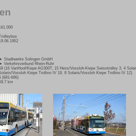
gen
161.000
Trolleybus
19.06.1952
► Stadtwerke Solingen GmbH
► Verkehrsverbund Rhein-Ruhr
59 (16 VanHool/Kiepe AG300T, 15 Hess/Vossloh-Kiepe Swisstrolley 3, 4 Solaris
Solaris/Vossloh Kiepe Trollino IV 18, 8 Solaris/Vossloh Kiepe Trollino IV 12)
6 (681-686)
69,7 km