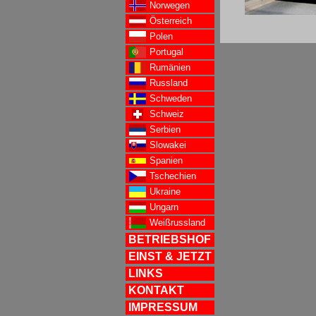
Norwegen
Österreich
Polen
Portugal
Rumänien
Russland
Schweden
Schweiz
Serbien
Slowakei
Spanien
Tschechien
Ukraine
Ungarn
Weißrussland
BETRIEBSHOF
EINST & JETZT
LINKS
KONTAKT
IMPRESSUM