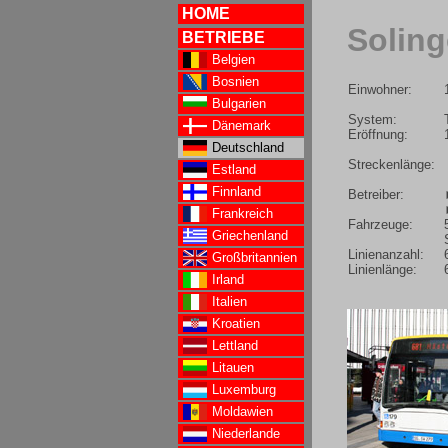
HOME
Solin
BETRIEBE
Belgien
Bosnien
Einwohner:
Bulgarien
System:
Dänemark
Eröffnung:
Deutschland
Streckenlänge:
Estland
Finnland
Betreiber:
Frankreich
Fahrzeuge:
Griechenland
Linienanzahl:
Großbritannien
Linienlänge:
Irland
Italien
Kroatien
Lettland
Litauen
Luxemburg
Moldawien
Niederlande