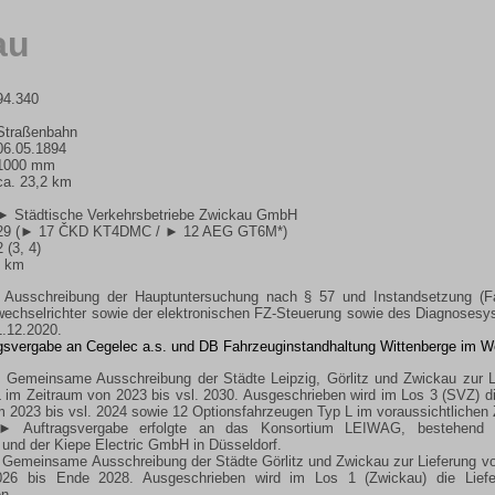
au
94.340
Straßenbahn
06.05.1894
1000 mm
ca. 23,2 km
► Städtische Verkehrsbetriebe Zwickau GmbH
29 (
► 17 ČKD KT4DMC
/
► 12 AEG GT6M*
)
2 (3, 4)
- km
Ausschreibung der Hauptuntersuchung nach § 57 und Instandsetzung (Fah
wechselrichter sowie der elektronischen FZ-Steuerung sowie des Diagnose
1.12.2020.
agsvergabe an Cegelec a.s. und DB Fahrzeuginstandhaltung Wittenberge im We
 Gemeinsame Ausschreibung der Städte Leipzig, Görlitz und Zwickau zur Li
im Zeitraum von 2023 bis vsl. 2030. Ausgeschrieben wird im Los 3 (SVZ) d
m 2023 bis vsl. 2024 sowie 12 Optionsfahrzeugen Typ L im voraussichtlichen 
► Auftragsvergabe erfolgte an das Konsortium LEIWAG, bestehend 
) und der Kiepe Electric GmbH in Düsseldorf.
Gemeinsame Ausschreibung der Städte Görlitz und Zwickau zur Lieferung vo
026 bis Ende 2028. Ausgeschrieben wird im Los 1 (Zwickau) die Lief
n.