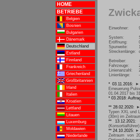
HOME
Zwick
BETRIEBE
Belgien
Bosnien
Einwohner:
Bulgarien
System:
Dänemark
Eröffnung:
Deutschland
Spurweite:
Streckenlänge:
Estland
Finnland
Betreiber:
Fahrzeuge:
Frankreich
Linienanzahl:
Griechenland
Linienlänge:
Großbritannien
* 03.11.2016:
► 
Irland
Erneuerung Puls
01.04.2017 bis 3
Italien
* 03.2018: Auftr
Kroatien
** 28.02.2020:
►
Lettland
Typen XXL und L 
Litauen
(30m) im Zeitrau
** 13.12.2021:
Luxemburg
(Konsortialführer
Moldawien
** 24.10.2025:
► 
Zeitraum von 2
Niederlande
Optionsfahrzeuge