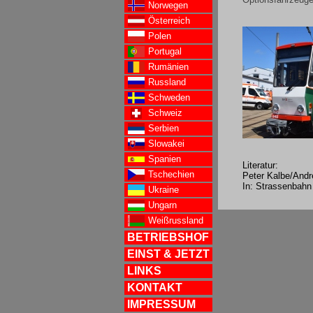
Norwegen
Österreich
Polen
Portugal
Rumänien
Russland
Schweden
Schweiz
Serbien
Slowakei
Spanien
Literatur:
Tschechien
Peter Kalbe/And
In: Strassenbah
Ukraine
Ungarn
Weißrussland
BETRIEBSHOF
EINST & JETZT
LINKS
KONTAKT
IMPRESSUM