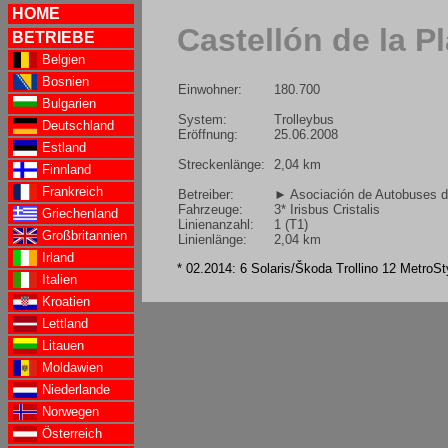
HOME
Castellón de la P
BETRIEBE
Belgien
Bosnien
Einwohner:
180.700
Bulgarien
System:
Trolleybus
Deutschland
Eröffnung:
25.06.2008
Estland
Streckenlänge:
2,04 km
Finnland
Frankreich
Betreiber:
► Asociación de Autobuses d
Fahrzeuge:
3* Irisbus Cristalis
Griechenland
Linienanzahl:
1 (T1)
Großbritannien
Linienlänge:
2,04 km
Irland
* 02.2014: 6 Solaris/Škoda Trollino 12 MetroSt
Italien
Kroatien
Lettland
Litauen
Moldawien
Niederlande
Norwegen
Österreich