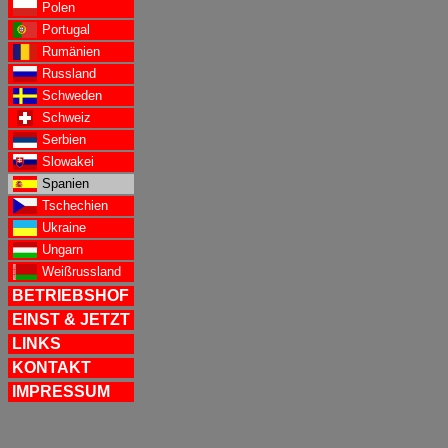
Polen
Portugal
Rumänien
Russland
Schweden
Schweiz
Serbien
Slowakei
Spanien
Tschechien
Ukraine
Ungarn
Weißrussland
BETRIEBSHOF
EINST & JETZT
LINKS
KONTAKT
IMPRESSUM