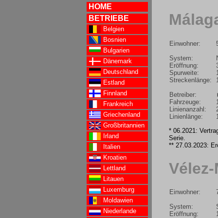
HOME
Málag
BETRIEBE
Belgien
Bosnien
Einwohner:
Bulgarien
System:
Dänemark
Eröffnung:
Deutschland
Spurweite:
Streckenlänge:
Estland
Finnland
Betreiber:
Fahrzeuge:
Frankreich
Linienanzahl:
Griechenland
Linienlänge:
Großbritannien
* 06.2021: Vertr
Irland
Serie.
** 27.03.2023: E
Italien
Kroatien
Vélez
Lettland
Litauen
Luxemburg
Einwohner:
Moldawien
System:
Niederlande
Eröffnung: