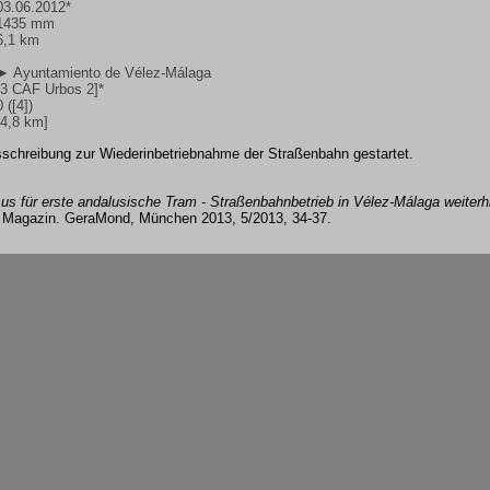
03.06.2012*
1435 mm
6,1 km
► Ayuntamiento de Vélez-Málaga
[3 CAF Urbos 2]*
0 ([4])
[4,8 km]
sschreibung zur Wiederinbetriebnahme der Straßenbahn gestartet.
us für erste andalusische Tram - Straßenbahnbetrieb in Vélez-Málaga weiterhi
 Magazin. GeraMond, München 2013, 5/2013, 34-37.