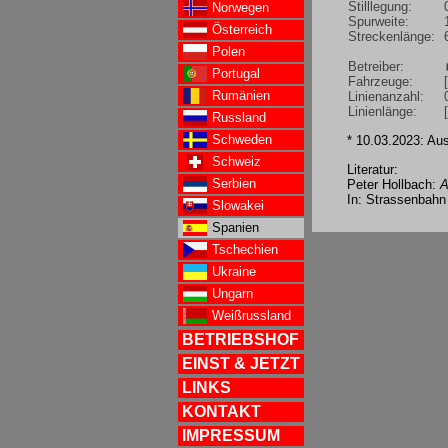
Stilllegung:
Norwegen
Spurweite:
Österreich
Streckenlänge:
Polen
Betreiber:
Portugal
Fahrzeuge:
Rumänien
Linienanzahl:
Linienlänge:
Russland
Schweden
* 10.03.2023: Au
Schweiz
Literatur:
Serbien
Peter Hollbach:
A
In: Strassenbahn
Slowakei
Spanien
Tschechien
Ukraine
Ungarn
Weißrussland
BETRIEBSHOF
EINST & JETZT
LINKS
KONTAKT
IMPRESSUM