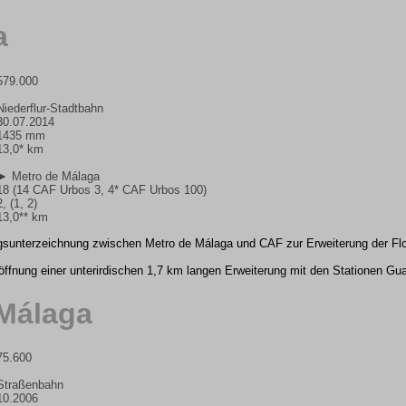
a
579.000
Niederflur-Stadtbahn
30.07.2014
1435 mm
13,0* km
► Metro de Málaga
18 (14 CAF Urbos 3, 4* CAF Urbos 100)
2, (1, 2)
13,0** km
agsunterzeichnung zwischen Metro de Málaga und CAF zur Erweiterung der Flo
röffnung einer unterirdischen 1,7 km langen Erweiterung mit den Stationen G
-Málaga
75.600
Straßenbahn
10.2006