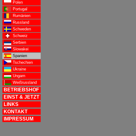
Polen
Portugal
Rumänien
Russland
Schweden
Schweiz
Serbien
Slowakei
Spanien
Tschechien
Ukraine
Ungarn
Weißrussland
BETRIEBSHOF
EINST & JETZT
LINKS
KONTAKT
IMPRESSUM