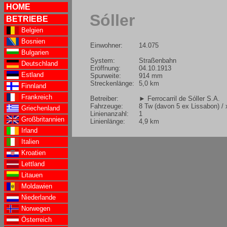
HOME
Sóller
BETRIEBE
Belgien
Bosnien
Einwohner:
14.075
Bulgarien
System:
Straßenbahn
Deutschland
Eröffnung:
04.10.1913
Estland
Spurweite:
914 mm
Streckenlänge:
5,0 km
Finnland
Frankreich
Betreiber:
► Ferrocarril de Sóller S.A.
Fahrzeuge:
8 Tw (davon 5 ex Lissabon) /
Griechenland
Linienanzahl:
1
Großbritannien
Linienlänge:
4,9 km
Irland
Italien
Kroatien
Lettland
Litauen
Moldawien
Niederlande
Norwegen
Österreich