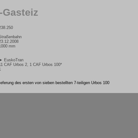
a-Gasteiz
238.250
Straßenbahn
23.12.2008
1000 mm
► EuskoTran
11 CAF Urbos 2, 1 CAF Urbos 100*
1
ieferung des ersten von sieben bestellten 7-teiligen Urbos 100