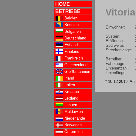
HOME
Vitori
BETRIEBE
Belgien
Bosnien
Einwohner:
Bulgarien
System:
Deutschland
Eröffnung:
Estland
Spurweite:
Streckenlänge:
-
Finnland
Frankreich
Betreiber:
Fahrzeuge:
Griechenland
Linienanzahl:
Großbritannien
Linienlänge:
-
Irland
* 10.12.2019: Anl
Italien
Kroatien
Lettland
Litauen
Moldawien
Niederlande
Norwegen
Österreich