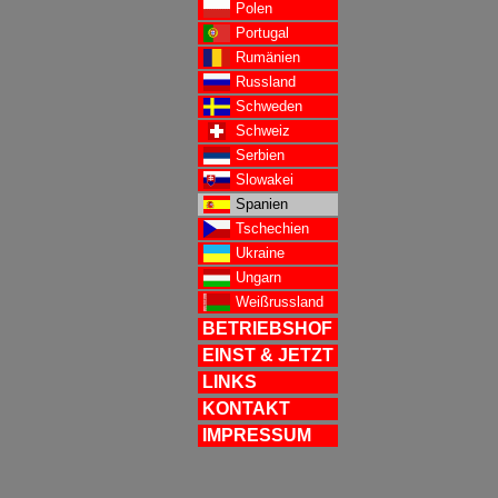
Polen
Portugal
Rumänien
Russland
Schweden
Schweiz
Serbien
Slowakei
Spanien
Tschechien
Ukraine
Ungarn
Weißrussland
BETRIEBSHOF
EINST & JETZT
LINKS
KONTAKT
IMPRESSUM