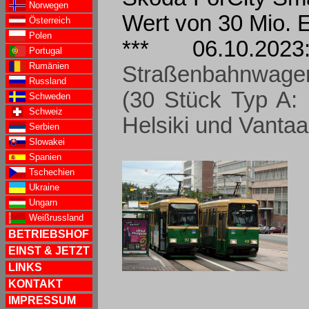
Norwegen
Wert von 30 Mio. 
Österreich
Polen
*** 06.10.20
Portugal
Rumänien
Straßenbahnwagen
Russland
(30 Stück Typ A: 
Schweden
Schweiz
Helsiki und Vantaa
Serbien
Slowakei
Spanien
Tschechien
Ukraine
Ungarn
Weißrussland
BETRIEBSHOF
EINST & JETZT
LINKS
KONTAKT
IMPRESSUM