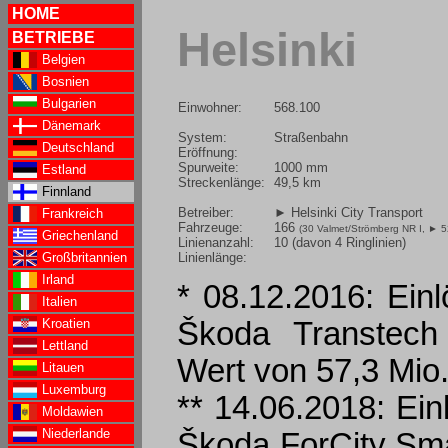
HOME
Helsinki
BETRIEBE
Belgien
Bosnien
Bulgarien
Einwohner:
568.100
Dänemark
System:
Straßenbahn
Deutschland
Eröffnung:
Spurweite:
1000 mm
Estland
Streckenlänge:
49,5 km
Finnland
Betreiber:
► Helsinki City Transport
Frankreich
Fahrzeuge:
166
(30 Valmet/Strömberg NR I,
► 5
Griechenland
Linienanzahl:
10 (davon 4 Ringlinien)
Linienlänge:
Großbritannien
Irland
* 08.12.2016: Ein
Italien
Kroatien
Škoda Transtech 
Lettland
Wert von 57,3 Mio
Litauen
Luxemburg
** 14.06.2018: Ein
Moldawien
Niederlande
Škoda ForCity Sma