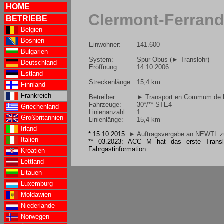
HOME
Clermont-Ferran
BETRIEBE
Belgien
Bosnien
Einwohner:
141.600
Bulgarien
System:
Spur-Obus (
► Translohr
)
Deutschland
Eröffnung:
14.10.2006
Estland
Streckenlänge:
15,4 km
Finnland
Frankreich
Betreiber:
► Transport en Commum de l'
Fahrzeuge:
30*/** STE4
Griechenland
Linienanzahl:
1
Großbritannien
Linienlänge:
15,4 km
Irland
* 15.10.2015:
► Auftragsvergabe an NEWTL zur
Italien
** 03.2023: ACC M hat das erste Translo
Fahrgastinformation.
Kroatien
Lettland
Litauen
Luxemburg
Moldawien
Niederlande
Norwegen