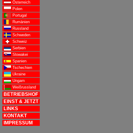
Österreich
Polen
Portugal
Rumänien
Russland
Schweden
Schweiz
Serbien
Slowakei
Spanien
Tschechien
Ukraine
Ungarn
Weißrussland
BETRIEBSHOF
EINST & JETZT
LINKS
KONTAKT
IMPRESSUM