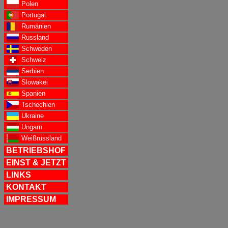
Polen
Portugal
Rumänien
Russland
Schweden
Schweiz
Serbien
Slowakei
Spanien
Tschechien
Ukraine
Ungarn
Weißrussland
BETRIEBSHOF
EINST & JETZT
LINKS
KONTAKT
IMPRESSUM