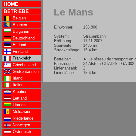
HOME
Le Mans
BETRIEBE
Belgien
Bosnien
Einwohner:
156.800
Bulgarien
System:
Straßenbahn
Deutschland
Eröffnung:
17.11.2007
Estland
Spurweite:
1435 mm
Streckenlänge:
15,4 km
Finnland
Frankreich
Betreiber:
► Le réseau de transport en
Fahrzeuge:
34 Alstom CITADIS TGA 302
Griechenland
Linienanzahl:
2
Großbritannien
Linienlänge:
15,4 km
Irland
Italien
Kroatien
Lettland
Litauen
Moldawien
Niederlande
Norwegen
Österreich