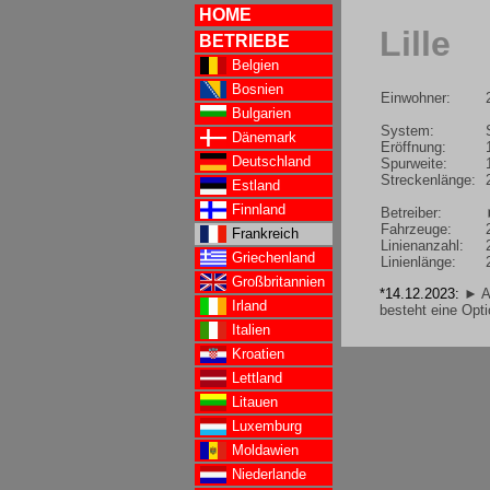
HOME
Lille
BETRIEBE
Belgien
Bosnien
Einwohner:
Bulgarien
System:
Dänemark
Eröffnung:
Deutschland
Spurweite:
Streckenlänge:
Estland
Finnland
Betreiber:
Fahrzeuge:
Frankreich
Linienanzahl:
Griechenland
Linienlänge:
Großbritannien
*14.12.2023:
► A
Irland
besteht eine Opt
Italien
Kroatien
Lettland
Litauen
Luxemburg
Moldawien
Niederlande