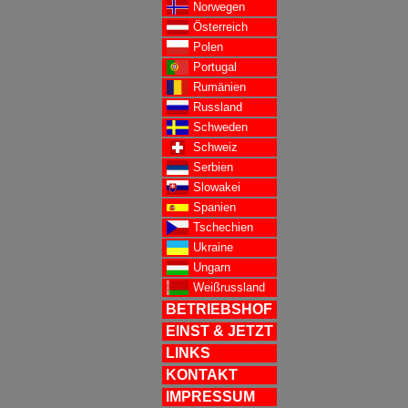
Norwegen
Österreich
Polen
Portugal
Rumänien
Russland
Schweden
Schweiz
Serbien
Slowakei
Spanien
Tschechien
Ukraine
Ungarn
Weißrussland
BETRIEBSHOF
EINST & JETZT
LINKS
KONTAKT
IMPRESSUM