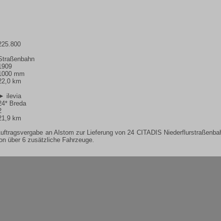
225.800
Straßenbahn
1909
1000 mm
22,0 km
► ilevia
24* Breda
2
21,9 km
uftragsvergabe an Alstom zur Lieferung von 24 CITADIS Niederflurstraßenb
ion über 6 zusätzliche Fahrzeuge.