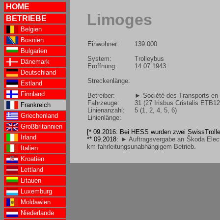
HOME
Limoges
BETRIEBE
Belgien
Bosnien
Einwohner:
139.000
Bulgarien
System:
Trolleybus
Dänemark
Eröffnung:
14.07.1943
Deutschland
Streckenlänge:
Estland
Finnland
Betreiber:
► Société des Transports e
Fahrzeuge:
31 (27 Irisbus Cristalis ETB1
Frankreich
Linienanzahl:
5 (1, 2, 4, 5, 6)
Griechenland
Linienlänge:
Großbritannien
[* 09.2016: Bei HESS wurden zwei SwissTrolley
Irland
** 09.2018:
► Auftragsvergabe an Škoda Electr
km fahrleitungsunabhängigem Betrieb.
Italien
Kroatien
Lettland
Litauen
Luxemburg
Moldawien
Niederlande