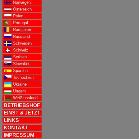
Norwegen
Österreich
Polen
Portugal
Rumänien
Russland
Schweden
Schweiz
Serbien
Slowakei
Spanien
Tschechien
Ukraine
Ungarn
Weißrussland
BETRIEBSHOF
EINST & JETZT
LINKS
KONTAKT
IMPRESSUM