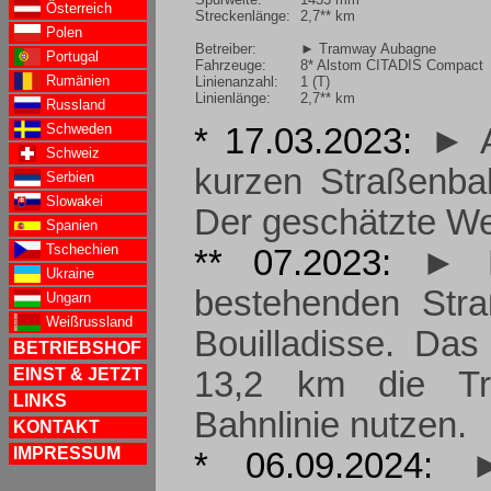
Österreich
Streckenlänge:
2,7** km
Polen
Betreiber:
► Tramway Aubagne
Portugal
Fahrzeuge:
8* Alstom CITADIS Compact
Rumänien
Linienanzahl:
1 (T)
Linienlänge:
2,7** km
Russland
Schweden
* 17.03.2023:
► A
Schweiz
kurzen Straßenba
Serbien
Slowakei
Der geschätzte Wer
Spanien
Tschechien
** 07.2023:
► B
Ukraine
bestehenden Stra
Ungarn
Weißrussland
Bouilladisse. Das
BETRIEBSHOF
EINST & JETZT
13,2 km die Tr
LINKS
Bahnlinie nutzen.
KONTAKT
IMPRESSUM
* 06.09.2024: