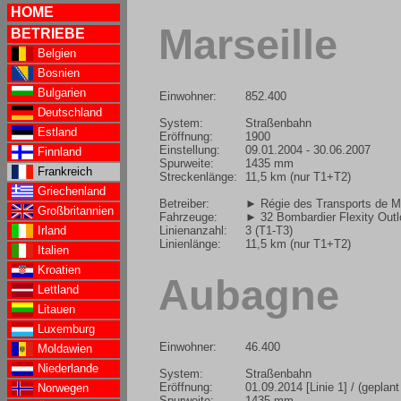
HOME
Marseille
BETRIEBE
Belgien
Bosnien
Bulgarien
Einwohner:
852.400
Deutschland
System:
Straßenbahn
Estland
Eröffnung:
1900
Einstellung:
09.01.2004 - 30.06.2007
Finnland
Spurweite:
1435 mm
Frankreich
Streckenlänge:
11,5 km (nur T1+T2)
Griechenland
Betreiber:
► Régie des Transports de Ma
Großbritannien
Fahrzeuge:
► 32 Bombardier Flexity Out
Linienanzahl:
3 (T1-T3)
Irland
Linienlänge:
11,5 km (nur T1+T2)
Italien
Kroatien
Aubagne
Lettland
Litauen
Luxemburg
Einwohner:
46.400
Moldawien
Niederlande
System:
Straßenbahn
Eröffnung:
01.09.2014 [Linie 1] / (geplant
Norwegen
Spurweite:
1435 mm