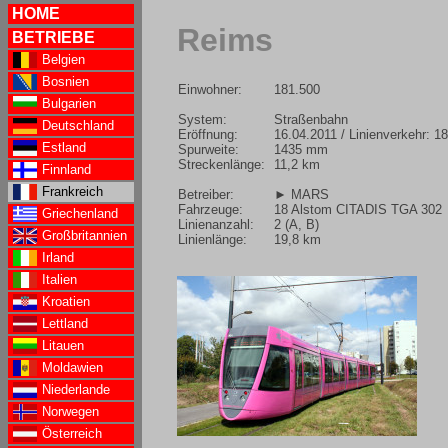
HOME
Reims
BETRIEBE
Belgien
Bosnien
Einwohner:
181.500
Bulgarien
System:
Straßenbahn
Deutschland
Eröffnung:
16.04.2011 / Linienverkehr: 1
Estland
Spurweite:
1435 mm
Streckenlänge:
11,2 km
Finnland
Frankreich
Betreiber:
► MARS
Fahrzeuge:
18 Alstom CITADIS TGA 302
Griechenland
Linienanzahl:
2 (A, B)
Großbritannien
Linienlänge:
19,8 km
Irland
Italien
Kroatien
Lettland
Litauen
Moldawien
Niederlande
Norwegen
Österreich