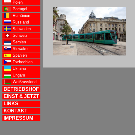
Polen
Portugal
Rumänien
Russland
Schweden
Schweiz
Serbien
Slowakei
Spanien
Tschechien
Ukraine
Ungarn
Weißrussland
BETRIEBSHOF
EINST & JETZT
LINKS
KONTAKT
IMPRESSUM