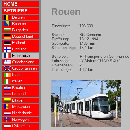
HOME
Rouen
BETRIEBE
Belgien
Bosnien
Einwohner:
108.600
Bulgarien
System:
Straßenbahn
Deutschland
Eröffnung:
16.12.1994
Estland
Spurweite:
1435 mm
Streckenlänge:
15,1 km
Finnland
Frankreich
Betreiber:
► Transports en Commun de l
Fahrzeuge:
27 Alstom CITADIS 402
Griechenland
Linienanzahl:
2
Großbritannien
Linienlänge:
18,2 km
Irland
Italien
Kroatien
Lettland
Litauen
Moldawien
Niederlande
Norwegen
Österreich