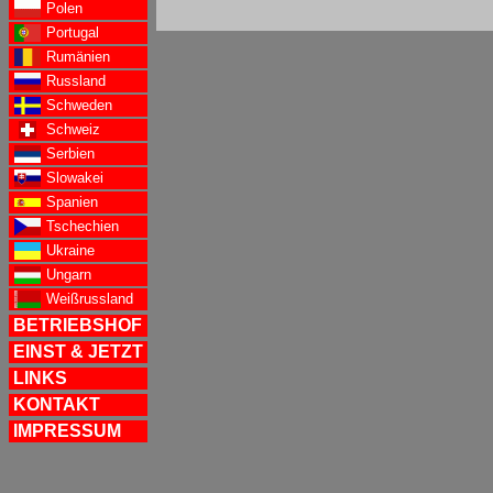
Polen
Portugal
Rumänien
Russland
Schweden
Schweiz
Serbien
Slowakei
Spanien
Tschechien
Ukraine
Ungarn
Weißrussland
BETRIEBSHOF
EINST & JETZT
LINKS
KONTAKT
IMPRESSUM