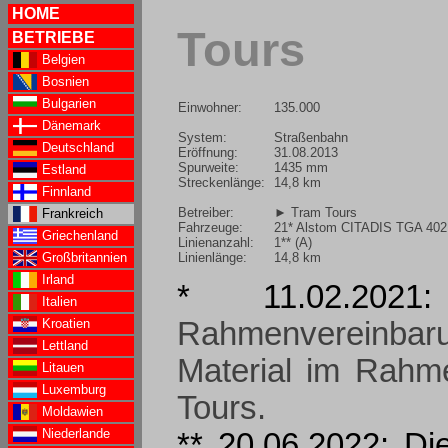
HOME
Tours
BETRIEBE
Belgien
Bosnien
Bulgarien
Einwohner:
135.000
Dänemark
System:
Straßenbahn
Deutschland
Eröffnung:
31.08.2013
Spurweite:
1435 mm
Estland
Streckenlänge:
14,8 km
Finnland
Betreiber:
► Tram Tours
Frankreich
Fahrzeuge:
21* Alstom CITADIS TGA 402
Griechenland
Linienanzahl:
1** (A)
Linienlänge:
14,8 km
Großbritannien
Irland
* 11.02.20
Italien
Kroatien
Rahmenvereinbar
Lettland
Material im Rahm
Litauen
Luxemburg
Tours.
Moldawien
Niederlande
** 20.06.2022: D