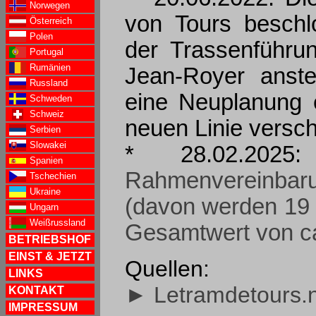
Norwegen
von Tours beschl
Österreich
Polen
der Trassenführu
Portugal
Rumänien
Jean-Royer anste
Russland
eine Neuplanung e
Schweden
Schweiz
neuen Linie versch
Serbien
Slowakei
* 28.02.202
Spanien
Rahmenvereinba
Tschechien
Ukraine
(davon werden 19 
Ungarn
Weißrussland
Gesamtwert von ca
BETRIEBSHOF
EINST & JETZT
Quellen:
LINKS
► Letramdetours.
KONTAKT
IMPRESSUM