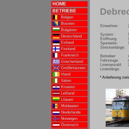
HOME
Debrec
BETRIEBE
Belgien
Bosnien
Einwohner:
Bulgarien
System:
Deutschland
Eröffnung:
Estland
Spurweite:
Streckenlänge:
Finnland
Frankreich
Betreiber:
Fahrzeuge:
Griechenland
Linienanzahl:
Großbritannien
Linienlänge:
Irland
* Anlieferung zw
Italien
Kroatien
Lettland
Litauen
Moldawien
Niederlande
Norwegen
Österreich