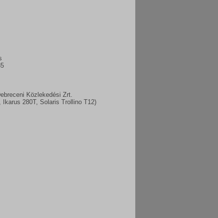
s
85
breceni Közlekedési Zrt.
, Ikarus 280T, Solaris Trollino T12)