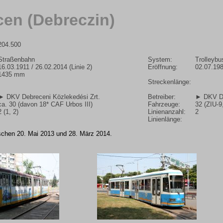
en (Debreczin)
204.500
Straßenbahn
System:
Trolleybu
16.03.1911 / 26.02.2014 (Linie 2)
Eröffnung:
02.07.19
1435 mm
Streckenlänge:
► DKV Debreceni Közlekedési Zrt.
Betreiber:
► DKV De
ca. 30 (davon 18* CAF Urbos III)
Fahrzeuge:
32 (ZIU-9
2 (1, 2)
Linienanzahl:
2
Linienlänge:
ischen 20. Mai 2013 und 28. März 2014.