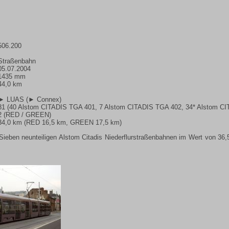
506.200
Straßenbahn
05.07.2004
1435 mm
44,0 km
► LUAS
(
► Connex
)
81 (40 Alstom CITADIS TGA 401, 7 Alstom CITADIS TGA 402, 34* Alstom C
2 (RED / GREEN)
34,0 km (RED 16,5 km, GREEN 17,5 km)
ieben neunteiligen Alstom Citadis Niederflurstraßenbahnen im Wert von 36,5