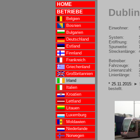
HOME
Dublin
BETRIEBE
Belgien
Bosnien
Einwohner:
Bulgarien
System:
Deutschland
Eröffnung:
Estland
Spurweite:
Streckenlänge:
Finnland
Frankreich
Betreiber:
Fahrzeuge:
Griechenland
Linienanzahl:
Großbritannien
Linienlänge:
Irland
* 25.11.2015:
► S
Italien
bestellt.
Kroatien
Lettland
Litauen
Luxemburg
Moldawien
Niederlande
Norwegen