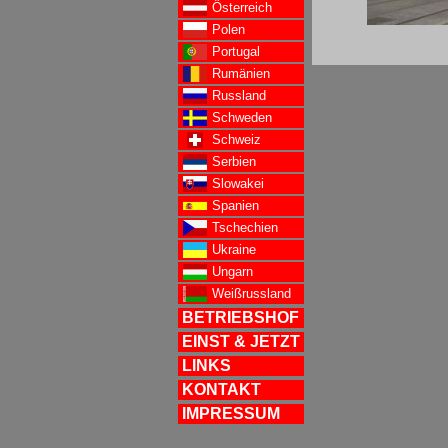
Österreich
Polen
Portugal
Rumänien
Russland
Schweden
Schweiz
Serbien
Slowakei
Spanien
Tschechien
Ukraine
Ungarn
Weißrussland
BETRIEBSHOF
EINST & JETZT
LINKS
KONTAKT
IMPRESSUM