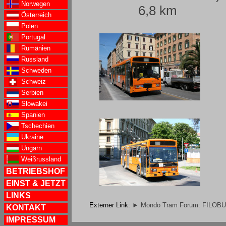
Norwegen
6,8 km
Österreich
Polen
Portugal
Rumänien
Russland
Schweden
Schweiz
Serbien
Slowakei
Spanien
Tschechien
Ukraine
Ungarn
Weißrussland
BETRIEBSHOF
EINST & JETZT
LINKS
Externer Link:
► Mondo Tram Forum: FILOB
KONTAKT
IMPRESSUM