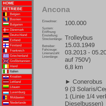
HOME
Ancona
BETRIEBE
Belgien
Bosnien
Einwohner:
100.000
Bulgarien
System:
Dänemark
Eröffnung:
Deutschland
Einstellung:
Trolleybus
Streckenlänge:
Estland
15.03.1949
Finnland
Betreiber:
Fahrzeuge:
03.2013 - 05.2
Frankreich
Linienanzahl:
Griechenland
Linienlänge:
auf 750V)
Großbritannien
6,8 km
Irland
Italien
Kroatien
► Conerobus
Lettland
Litauen
9 (3 Solaris/Ce
Luxemburg
1 (Linie 1/4 ve
Moldawien
Dieselbussen)
Niederlande