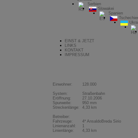
Serbien
Slowakei
Spanien
Tschechie
Ukra
EINST & JETZT
LINKS
KONTAKT
IMPRESSUM
Sassari
Einwohner:
128.000
System:
Straßenbahn
Eröffnung:
27.10.2006
Spurweite:
950 mm
Streckenlänge:
4,33 km
Betreiber:
Fahrzeuge:
4* AnsaldoBreda Sirio
Linienanzahl:
1
Linienlänge:
4,33 km