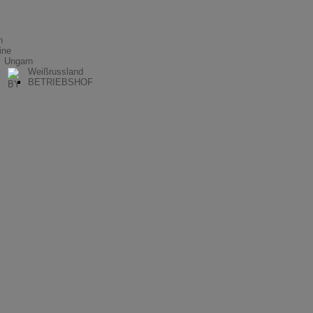
n
ine
Ungarn
Weißrussland
BETRIEBSHOF