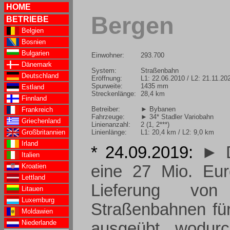
HOME
Bergen
BETRIEBE
Belgien
Bosnien
Bulgarien
Einwohner:
293.700
Dänemark
System:
Straßenbahn
Deutschland
Eröffnung:
L1: 22.06.2010 / L2: 21.11.20
Spurweite:
1435 mm
Estland
Streckenlänge:
28,4 km
Finnland
Betreiber:
► Bybanen
Frankreich
Fahrzeuge:
► 34* Stadler Variobahn
Griechenland
Linienanzahl:
2 (1, 2***)
Linienlänge:
L1: 20,4 km / L2: 9,0 km
Großbritannien
Irland
* 24.09.2019:
► D
Italien
Kroatien
eine 27 Mio. Eur
Lettland
Lieferung von
Litauen
Luxemburg
Straßenbahnen fü
Moldawien
Niederlande
ausgeübt, wodurc