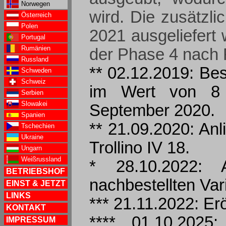
Norwegen
wird. Die zusätzl
Österreich
Polen
2021 ausgeliefert
Portugal
Rumänien
der Phase 4 nach F
Russland
** 02.12.2019: Bes
Schweden
Schweiz
im Wert von 8 
Serbien
Slowakei
September 2020.
Spanien
** 21.09.2020: Anl
Tschechien
Ukraine
Trollino IV 18.
Ungarn
Weißrussland
* 28.10.2022: 
BETRIEBSHOF
nachbestellten Va
EINST & JETZT
LINKS
*** 21.11.2022: Erö
KONTAKT
**** 01.10.2025
IMPRESSUM